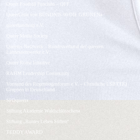
Queer Football Fanclubs – QFF
QueerGrün von BÜNDNIS 90/DIE GRÜNEN
4
queerhandicap e.V.
Queer Media Society
Queeres Netzwerk – Bundesverband der queeren
Landesnetzwerke e.V.
Queer Roma Initiative
RAHM Leadership Community
Vorstand des Regenbogenforum e.V. – Christliche LSBTTIQ
Gruppen in Deutschland
SPDqueer
4
Stiftung Akademie Waldschlösschen
4
Stiftung „Buntes Leben Stiften“
TEDDY AWARD