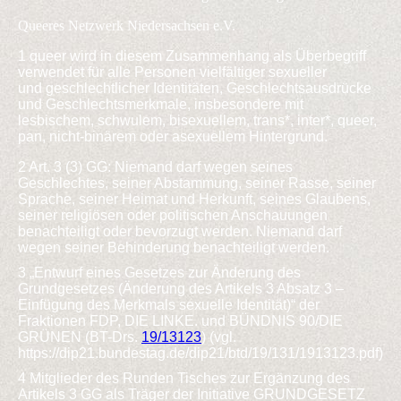
Queeres Netzwerk Niedersachsen e.V.
1 queer wird in diesem Zusammenhang als Überbegriff
verwendet für alle Personen vielfältiger sexueller
und
geschlechtlicher Identitäten, Geschlechtsausdrücke
und Geschlechtsmerkmale, insbesondere mit
lesbischem,
schwulem, bisexuellem, trans*, inter*, queer,
pan, nicht-binärem oder asexuellem Hintergrund.
2 Art. 3 (3) GG: Niemand darf wegen seines
Geschlechtes, seiner Abstammung, seiner Rasse, seiner
Sprache,
seiner Heimat und Herkunft, seines Glaubens,
seiner religiösen oder politischen Anschauungen
benachteiligt
oder bevorzugt werden. Niemand darf
wegen seiner Behinderung benachteiligt werden.
3 „Entwurf eines Gesetzes zur Änderung des
Grundgesetzes (Änderung des Artikels 3 Absatz 3 –
Einfügung des
Merkmals sexuelle Identität)“ der
Fraktionen FDP, DIE LINKE. und BÜNDNIS 90/DIE
GRÜNEN (BT-Drs.
19/13123
) (vgl.
https://dip21.bundestag.de/dip21/btd/19/131/1913123.pdf)
4 Mitglieder des Runden Tisches zur Ergänzung des
Artikels 3 GG als Träger der Initiative GRUNDGESETZ