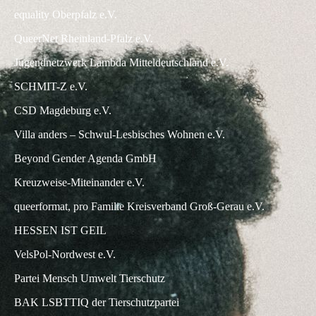
equality Oberpfalz e.V.
QueerNet Rheinland-Pfalz e.V.
Jugendnetzwerk Lambda Mitteldeutschland e.V.
SCHMIT-Z e.V.
CSD Magdeburg e.V.
Villa anders – Schwul-Lesbisches Wohnen e.V.
Beyond Gender Agenda GmbH
Kreuzweise-Miteinander e.V.
queerformat, pro Familie Kreisverband Groß-Gerau e.V.
HESSEN IST GEIL
VelsPol-Nordwest e.V.
Partei Mensch Umwelt Tierschutz
BAK LSBTTIQ der Tierschutzpartei