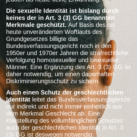
Die sexuelle Identität ist bislang durch
keines der in Art. 3 (3) GG benannten
Merkmale geschützt.
Auf Basis des
bis
heute unveränderten Wortlauts des
Grundgesetzes billigte das
Bundesverfassungsgericht noch in den
1950er und 1970er Jahren die strafrechtliche
Verfolgung homosexueller und bisexueller
Männer. Eine Ergänzung des Art. 3 (3) GG ist
daher notwendig, um einen dauerhaften
Diskriminierungsschutz zu sichern.
Auch einen Schutz der geschlechtlichen
Identität
leitet das Bundesverfassungsgericht
nur indirekt und nicht immer einheitlich aus
dem Merkmal Geschlecht ab. Eine
Klarstellung des vollumfänglichen Schutzes
auch der geschlechtlichen Identität in Art. 3
(3) GG ist deswegen notwendig.