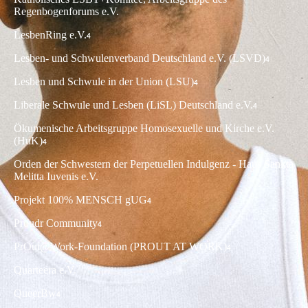
Regenbogenforums e.V.
LesbenRing e.V
.
4
Lesben- und Schwulenverband Deutschland e.V. (LSVD)
4
Lesben und Schwule in der Union (LSU)
4
Liberale Schwule und Lesben (LiSL) Deutschland e.V.
4
Ökumenische Arbeitsgruppe Homosexuelle und Kirche e.V.
(HuK)
4
Orden der Schwestern der Perpetuellen Indulgenz - Haus Sankta
Melitta Iuvenis e.V.
Projekt 100% MENSCH gUG
4
Proudr Community
4
PrOut@Work-Foundation (PROUT AT WORK)
4
Quarteera e.V.
QueerBw
4