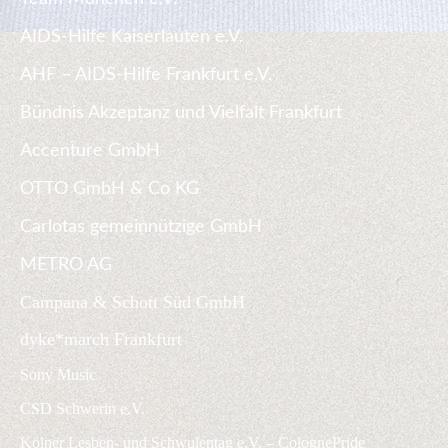
AIDS-Hilfe Kaiserlauten e.V.
AHF – AIDS-Hilfe Frankfurt e.V.
Bündnis Akzeptanz und Vielfalt Frankfurt
Accenture GmbH
OTTO GmbH & Co KG
Carlotas gemeinnützige GmbH
METRO AG
Campana & Schott Süd GmbH
dyke*march Frankfurt
Sony Music
CSD Schwerin e.V.
Kölner Lesben- und Schwulentag e.V. – ColognePride