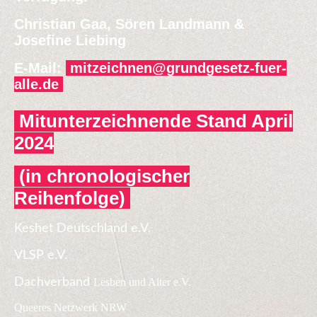
Christian Gaa, Sören Landmann &
Josefine Liebing
E-Mail:
mitzeichnen@grundgesetz-fuer-
alle.de
Mitunterzeichnende Stand April
2024
(in chronologischer
Reihenfolge)
Keshet Deutschland e.V.
VLSP e.V.
Dachverband
Lesben und Alter e.V.
Queeres Netzwerk NRW