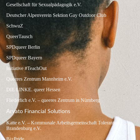
Gesellschaft für Sexualpädagogik e.V.
Deutscher Alpenverein Sektion Gay Outdoor Club
SchwuZ
QueerTausch
SPDqueer Berlin
SPDqueer Bayern
Initiative #TeachOut
Queeres Zentrum Mannheim e.V.
DIE LINKE. queer Hessen
Fliederlich e.V. – queeres Zentrum in Nürnberg
Arvato Financial Solutions
Katte e.V. – Kommunale Arbeitsgemeinschaft Tolerantes
Brandenburg e.V.
Bi+Pride