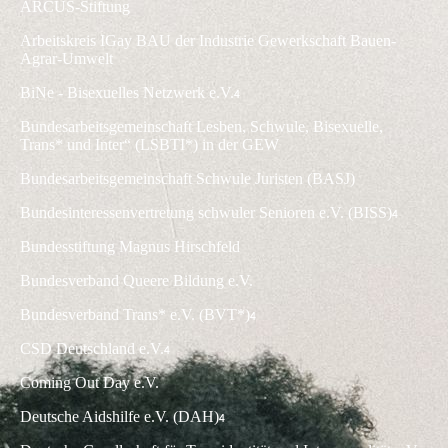
ARCUS-Stiftung
Arbeitskreis IGay BAU der Industrie Gewerkschaft Bauen-
Agrar-Umwelt
BiNe - Bisexuelles Netzwerk e.V.
4
Bundesarbeitsgemeinschaft Lesben, Schwule, Bisexuelle,
Trans* und Inter“ (LSBTI*) in der GEW
Bundesarbeitsgemeinschaft Schwule Juristen (BASJ)
Bundesinteressenvertretung schwuler Senioren e.V. (BISS)
4
Bundesstiftung Magnus Hirschfeld
Bundesverband Queere Bildung e.V.
Bundesverband Trans* e.V. (BVT*)
4
CSD Deutschland e.V.
4
Coming Out Day e.V.
Deutsche Aidshilfe e.V. (DAH)
4