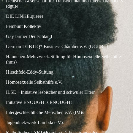
Deutsche Gesellschaft für Transidentität und Intersexualität e.V.
(dgti)
4
DIE LINKE.queer
4
Fembunt Kollektiv
Gay farmer Deutschland
German LGBTIQ* Business Chamber e.V. (GGLBC)
Hannchen-Mehrzweck-Stiftung für Homosexuelle Selbsthilfe
(hms)
Hirschfeld-Eddy-Stiftung
Homosexuelle Selbsthilfe e.V.
ILSE – Initiative lesbischer und schwuler Eltern
Initiative ENOUGH is ENOUGH!
Intergeschlechtliche Menschen e.V. (IM)
4
Jugendnetzwerk Lambda e.V.
4
Katholisches LSBT+Komitee, Arbeitsgruppe des