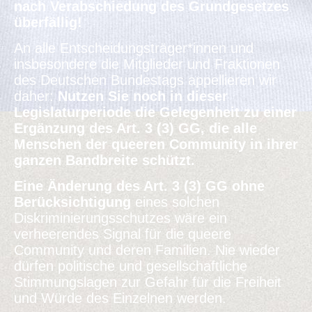
nach Verabschiedung des Grundgesetzes
überfällig!
An alle Entscheidungsträger*innen und
insbesondere die Mitglieder und Fraktionen
des Deutschen Bundestags appellieren wir
daher:
Nutzen Sie noch in dieser
Legislaturperiode die Gelegenheit zu einer
Ergänzung des Art. 3 (3) GG, die alle
Menschen der queeren Community in ihrer
ganzen Bandbreite schützt.
Eine Änderung des Art. 3 (3) GG ohne
Berücksichtigung
eines solchen
Diskriminierungsschutzes wäre ein
verheerendes Signal für die queere
Community und deren Familien. Nie wieder
dürfen politische und gesellschaftliche
Stimmungslagen zur Gefahr für die Freiheit
und Würde des Einzelnen werden.