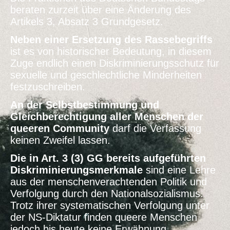
beraten zurzeit über eine Änderung des
Artikels 3, Absatz 3 Grundgesetz.
Neben einer Ersetzung des Rassebegriffs
ist es von historischer Bedeutung, in diesem
Zuge endlich einen Diskriminierungsschutz für
sexuelle und geschlechtliche Minderheiten
festzuschreiben.
An der Selbstbestimmung und
Gleichberechtigung aller Menschen der
queeren Community
darf die Verfassung
keinen Zweifel lassen.
Die in Art. 3 (3) GG bereits aufgeführten
Diskriminierungsmerkmale
sind eine Lehre
aus der
menschenverachtenden Politik und
Verfolgung durch den Nationalsozialismus.
Trotz ihrer systematischen Verfolgung unter
der NS-Diktatur finden queere Menschen
jedoch bis heute keine Erwähnung.