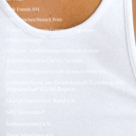
Bi & Friends HH
CSD München/Munich Pride
Vielbunt e.V. – queere Community Darmstadt
#NoDiscrimination
SPDqueer – Landesverband
Schleswig-Holstein
ANDERS&GLEICH LSBTIQ* in NRW
Landesarbeitsgemeinschaft Lesben in NRW e.V.
Landesverband der Gewerkschaft Erziehung und
Wissenschaft (GEW) Bayern
Liberal-Islamischer Bund e.V.
SPD Düsseldorf
Seitenwechsel e.V.
Team München e.V.