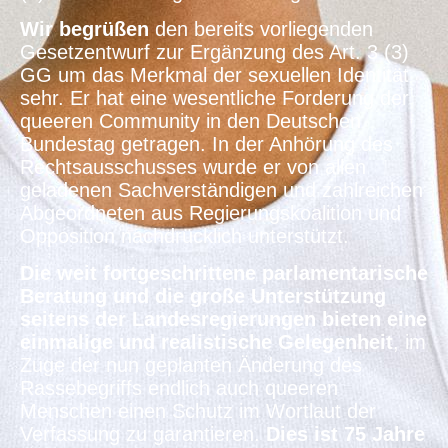
Wir begrüßen
den bereits vorliegenden
Gesetzentwurf zur Ergänzung des Art. 3 (3)
GG um das Merkmal der sexuellen Identität
sehr. Er hat eine wesentliche Forderung der
queeren Community in den Deutschen
Bundestag getragen. In der Anhörung des
Rechtsausschusses wurde er von allen
geladenen Sachverständigen und zahlreichen
Abgeordneten aus Regierungskoalition und
Opposition nachdrücklich unterstützt.
Die weit fortgeschrittene parlamentarische
Beratung und die große Unterstützung
seitens der Landesregierungen bieten eine
einmalige und realistische Gelegenheit
, im
Zuge der nun geplanten Änderung des
Rassebegriffs endlich auch queeren
Menschen einen Schutz im Wortlaut der
Verfassung zu garantieren.
Dies ist 75 Jahre