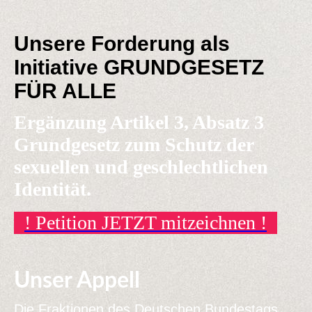
Unsere Forderung als
Initiative GRUNDGESETZ
FÜR ALLE
Ergänzung Artikel 3, Absatz 3
Grundgesetz zum Schutz der
sexuellen und geschlechtlichen
Identität.
! Petition JETZT mitzeichnen !
Unser Appell
Die Fraktionen des Deutschen Bundestags